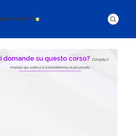
NLINE
CONTATTI
i domande su questo corso?
Compila il
modulo qui sotto e ti contatteremo al più presto.