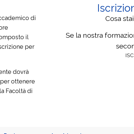
Iscrizio
accademico di
Cosa sta
ore
Se la nostra formazion
composto il
secon
scrizione per
ISC
ente dovrà
 per ottenere
la Facoltà di