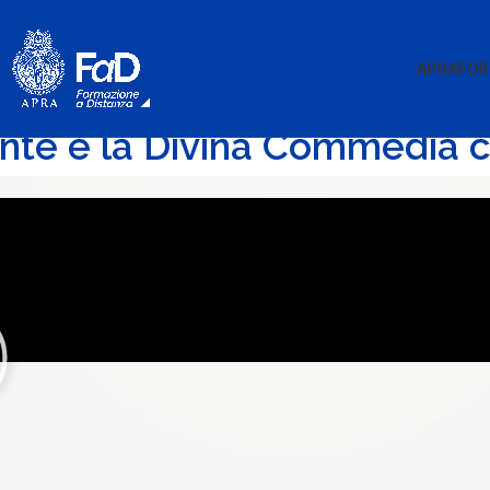
APRA
FOR
nte e la Divina Commedia c