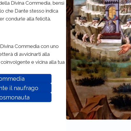
li della Divina Commedia, bensì
ello che Dante stesso indica
r condurle alla felicità.
 la Divina Commedia con uno
erà di avvicinarti alla
oinvolgente e vicina alla tua
a Commedia
nte il naufrago
e Cosmonauta