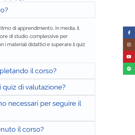
so?
ritmo di apprendimento. In media, il
Face
 ore di studio complessive per
n i materiali didattici
e
superare
il quiz
Insta
YouT
Spoti
letando il corso?
quiz di valutazione?
o necessari per seguire il
enuto il corso?