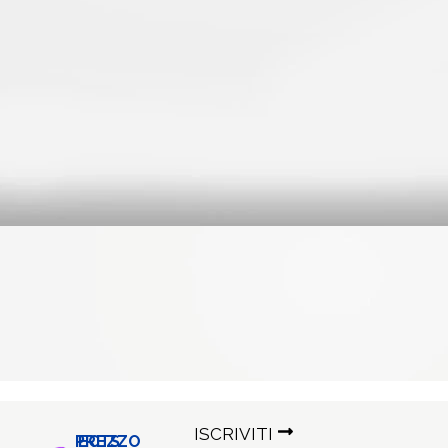
ISCRIVITI
PREZZO
ECTS