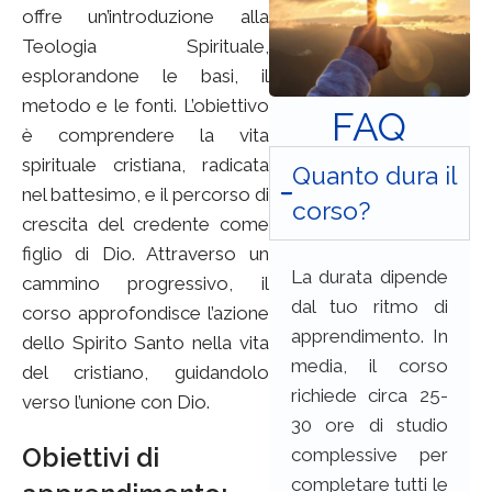
offre un’introduzione alla
Teologia Spirituale,
esplorandone le basi, il
metodo e le fonti. L’obiettivo
FAQ
è comprendere la vita
spirituale cristiana, radicata
Quanto dura il
nel battesimo, e il percorso di
corso?
crescita del credente come
figlio di Dio. Attraverso un
La durata dipende
cammino progressivo, il
dal tuo ritmo di
corso approfondisce l’azione
apprendimento. In
dello Spirito Santo nella vita
media, il corso
del cristiano, guidandolo
richiede circa 25-
verso l’unione con Dio
.
30 ore di studio
Obiettivi
di
complessive per
completare tutti
le