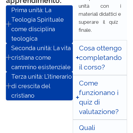
apprendimento
:
unità con i
Prima unità: La
materiali didattici
e
Teologia Spirituale
superare
il quiz
come disciplina
finale.
teologica
Cosa ottengo
Seconda unità: La vita
completando
cristiana come
il corso?
cammino esistenziale
Terza unità: L’itinerario
Come
di crescita del
funzionano i
cristiano
quiz di
valutazione?
Quali