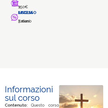
150€
1
LINGUA
ACCESSO
Italiano
3 mesi
Informazioni
sul corso
Contenuto
:
Questo corso