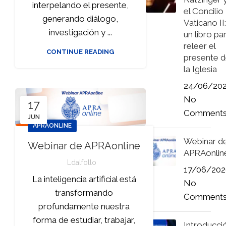
interpelando el presente,
el Concilio
generando diálogo,
Vaticano II:
investigación y ...
un libro pa
releer el
CONTINUE READING
presente 
la Iglesia
24/06/20
No
17
Comment
JUN
APRAONLINE
Webinar d
Webinar de APRAonline
APRAonlin
Ldalfollo
17/06/202
La inteligencia artificial está
No
transformando
Comment
profundamente nuestra
forma de estudiar, trabajar,
Introducci