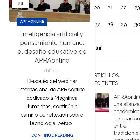
JUL
20
21
22
23
APRAONLINE
27
28
29
3
Inteligencia artificial y
pensamiento humano:
« Jun
el desafío educativo de
APRAonline
Ldalfollo
ARTÍCULOS
Después del webinar
RECIENTES
internacional de APRAonline
APRAonlin
dedicado a Magnifica
una alianza
Humanitas, continúa el
académica
camino de reflexión sobre
internacion
tecnología, perso...
entre
tradición e
CONTINUE READING