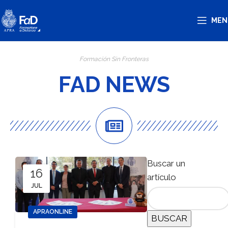
MEN
Formación Sin Fronteras
FAD NEWS
Buscar un
16
artículo
JUL
APRAONLINE
BUSCAR