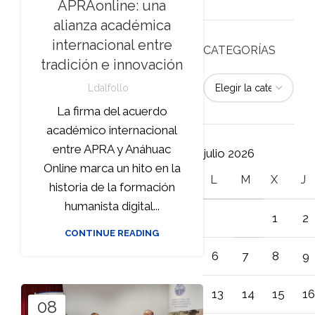
APRAonline: una
alianza académica
internacional entre
CATEGORÍAS
tradición e innovación
Ldalfollo
La firma del acuerdo
académico internacional
entre APRA y Anáhuac
julio 2026
Online marca un hito en la
L
M
X
J
historia de la formación
humanista digital...
1
2
CONTINUE READING
6
7
8
9
13
14
15
16
08