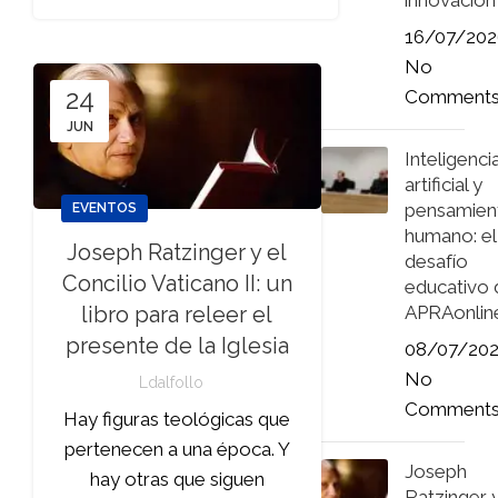
innovación
16/07/202
No
24
Comment
JUN
Inteligenci
artificial y
pensamien
EVENTOS
humano: el
Joseph Ratzinger y el
desafío
Concilio Vaticano II: un
educativo 
APRAonlin
libro para releer el
presente de la Iglesia
08/07/20
No
Ldalfollo
Comment
Hay figuras teológicas que
pertenecen a una época. Y
Joseph
hay otras que siguen
Ratzinger 