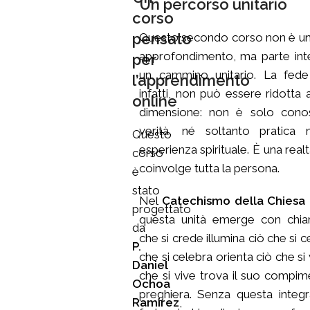
Un percorso unitario
corso
pensato
Questo secondo corso non è un
approfondimento, ma parte int
per
un cammino unitario. La fede 
l’apprendimento
infatti, non può essere ridotta 
online
dimensione: non è solo cono
verità, né soltanto pratica
Questo
esperienza spirituale. È una real
corso
coinvolge tutta la persona.
è
stato
Nel
Catechismo della Chiesa 
progettato
questa unità emerge con chiar
da
che si crede illumina ciò che si c
P.
che si celebra orienta ciò che si 
Daniel
che si vive trova il suo compim
Ochoa
preghiera. Senza questa integr
Ramirez
,