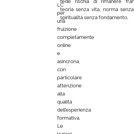
fede rischia di rimanere fra
LC
teoria senza vita, norma senz
per
spiritualità senza fondamento.
una
fruizione
completamente
online
e
asincrona,
con
particolare
attenzione
alla
qualità
dell’esperienza
formativa.
Le