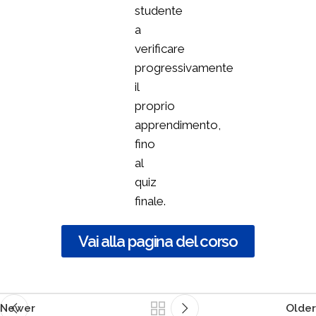
studente
a
verificare
progressivamente
il
proprio
apprendimento,
fino
al
quiz
finale.
Vai alla pagina del corso
Newer
Older